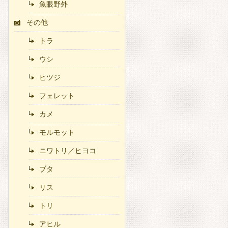
魚眼野外
その他
トラ
ウシ
ヒツジ
フェレット
カメ
モルモット
ニワトリ／ヒヨコ
ブタ
リス
トリ
アヒル