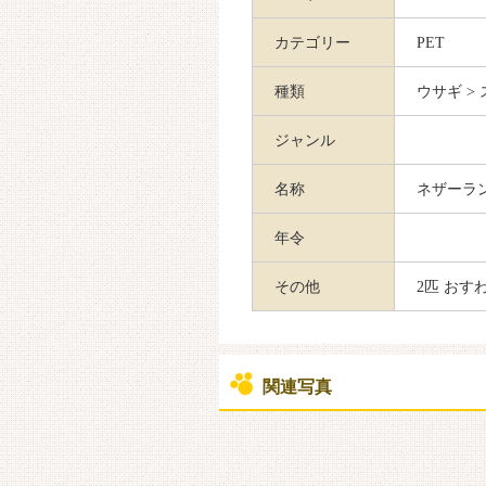
カテゴリー
PET
種類
ウサギ >
ジャンル
名称
ネザーラ
年令
その他
2匹 おす
関連写真