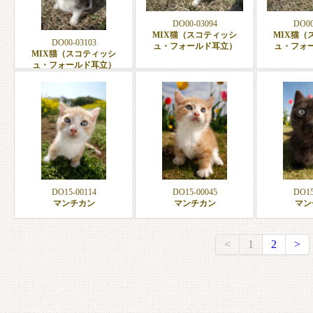
DO00-03094
DO00
MIX猫（スコティッシ
MIX猫（
DO00-03103
ュ・フォールド耳立）
ュ・フォ
MIX猫（スコティッシ
ュ・フォールド耳立）
DO15-00114
DO15-00045
DO15
マンチカン
マンチカン
マン
<
1
2
>