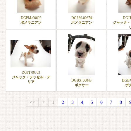
DGPM-00692
DGPM-00674
DGJT
ポメラニアン
ポメラニアン
ジャック・
DGJT-00703
ジャック・ラッセル・テ
DGBX-00043
DGBX
リア
ボクサー
ボ
<<
<
1
2
3
4
5
6
7
8