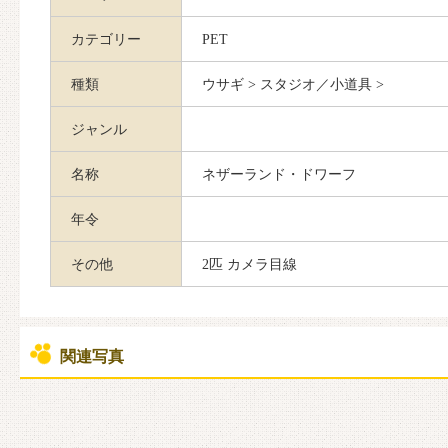
カテゴリー
PET
種類
ウサギ > スタジオ／小道具 >
ジャンル
名称
ネザーランド・ドワーフ
年令
その他
2匹 カメラ目線
関連写真