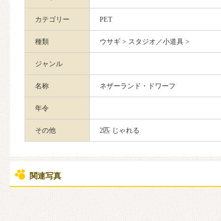
カテゴリー
PET
種類
ウサギ > スタジオ／小道具 >
ジャンル
名称
ネザーランド・ドワーフ
年令
その他
2匹 じゃれる
関連写真