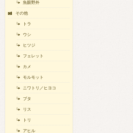
魚眼野外
その他
トラ
ウシ
ヒツジ
フェレット
カメ
モルモット
ニワトリ／ヒヨコ
ブタ
リス
トリ
アヒル