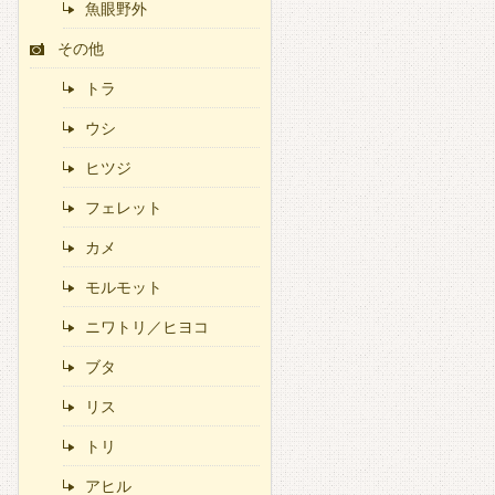
魚眼野外
その他
トラ
ウシ
ヒツジ
フェレット
カメ
モルモット
ニワトリ／ヒヨコ
ブタ
リス
トリ
アヒル