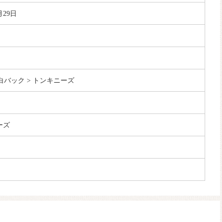
月29日
眼白バック > トンキニーズ
ーズ