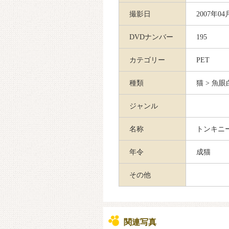
撮影日
2007年04
DVDナンバー
195
カテゴリー
PET
種類
猫 > 魚
ジャンル
名称
トンキニ
年令
成猫
その他
関連写真