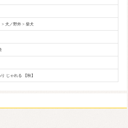
 > 犬／野外 > 柴犬
柴
わり じゃれる 【秋】