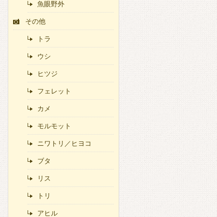
魚眼野外
その他
トラ
ウシ
ヒツジ
フェレット
カメ
モルモット
ニワトリ／ヒヨコ
ブタ
リス
トリ
アヒル