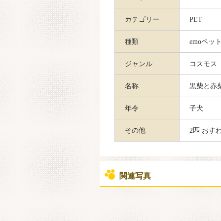
カテゴリー
PET
種類
emoペット
ジャンル
コスモス
名称
黒柴と赤
年令
子犬
その他
2匹 おす
関連写真