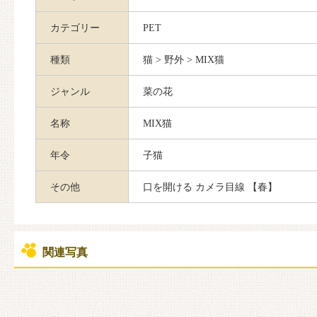
カテゴリー
PET
種類
猫 > 野外 > MIX猫
ジャンル
菜の花
名称
MIX猫
年令
子猫
その他
口を開ける カメラ目線 【春】
関連写真